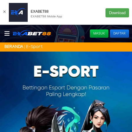
×
EXABET88
Download
EXABET88 Mobile App
MASUK
DAFTAR
E-Sport
BERANDA