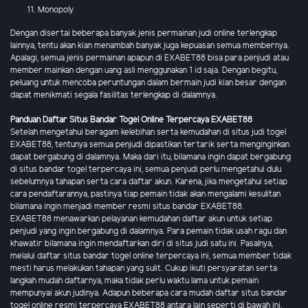
Monopoly
Dengan disertai beberapa banyak jenis permainan judi online terlengkap
lainnya, tentu akan kian menambah banyak juga kepuasan semua membernya.
Apalagi, semua jenis permainan apapun di EXABET88 bisa para penjudi atau
member mainkan dengan uang asli menggunakan 1 id saja. Dengan begitu,
peluang untuk mencoba peruntungan dalam bermain judi kian besar dengan
dapat menikmati segala fasilitas terlengkap di dalamnya.
Panduan Daftar Situs Bandar Togel Online Terpercaya EXABET88
Setelah mengetahui beragam kelebihan serta kemudahan di situs judi togel
EXABET88, tentunya semua penjudi dipastikan tertarik serta menginginkan
dapat bergabung di dalamnya. Maka dari itu, bilamana ingin dapat bergabung
di situs bandar togel terpercaya ini, semua penjudi perlu mengetahui dulu
sebelumnya tahapan serta cara daftar akun. Karena, jika mengetahui setiap
cara pendaftarannya, pastinya tiap pemain tidak akan mengalami kesulitan
bilamana ingin menjadi member resmi situs bandar EXABET88.
EXABET88 menawarkan pelayanan kemudahan daftar akun untuk setiap
penjudi yang ingin bergabung di dalamnya. Para pemain tidak usah ragu dan
khawatir bilamana ingin mendaftarkan diri di situs judi satu ini. Pasalnya,
melalui daftar situs bandar togel online terpercaya ini, semua member tidak
mesti harus melakukan tahapan yang sulit. Cukup ikuti persyaratan serta
langkah mudah daftarnya, maka tidak perlu waktu lama untuk pemain
mempunyai akun judinya. Adapun beberapa cara mudah daftar situs bandar
togel online resmi terpercaya EXABET88 antara lain seperti di bawah ini,