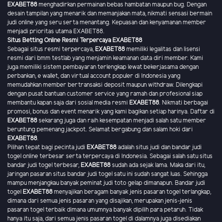
EXABET88
menghadirkan permainan bebas hambatan maupun bug. Dengan
desain tampilan yang menarik dan memanjakan mata, nikmati sensasi bermain
judi online yang seru serta menantang. Kepuasan dan kenyamanan member
menjadi prioritas utama EXABET88.
Situs Betting Online Resmi Terpercaya EXABET88
Sebagai situs resmi terpercaya,
EXABET88
memiliki legalitas dan lisensi
resmi dari bmm testlab yang menjamin keamanan data diri member. Kami
juga memiliki sistem pembayaran terlengkap lewat bekerjasama dengan
perbankan, e wallet, dan virtual account populer di Indonesia yang
memudahkan member bertransaksi deposit maupun withdraw. Dilengkapi
dengan pusat bantuan customer service yang ramah dan profesional siap
membantu kapan saja dari sosial media resmi
EXABET88
. Nikmati berbagai
promosi, bonus dan event menarik yang kami bagikan setiap harinya. Daftar di
EXABET88
sekarang juga dan raih kesempatan menjadi salah satu member
beruntung pemenang jackpot. Selamat bergabung dan salam hoki dari
EXABET88
.
Pilihan tepat bagi pecinta judi
EXABET88
adalah situs judi dan bandar judi
togel online terbesar serta terpercaya di Indonesia. Sebagai salah satu situs
bandar judi togel terbesar,
EXABET88
sudah ada sejak lama. Maka dari itu,
jaringan pasaran situs bandar judi togel satu ini sudah sangat luas. Sehingga
mampu menjangkau banyak peminat judi toto gelap dimanapun. Bandar judi
togel
EXABET88
menyajikan beragam banyak jenis pasaran togel terlangkap,
dimana dari semua jenis pasaran yang disajikan, merupakan jenis-jenis
pasaran togel terbaik dimana umumnya banyak dipilih para petaruh. Tidak
hanya itu saja, dari semua jenis pasaran togel di dalamnya juga disediakan