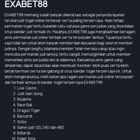
EXABET88
EXABET88 memang sudah banyak dikenal luas sebagai penyedia layanan
taruhan judi togel online terbesar serta paling terpercaya. Akan tetapi,
permainan togel tentu bukanlah satu-satunya game perjudian yang disediakan
situs bandar judi terbaik ini. Pasalnya, EXABET88 juga menghadirkan beragam
jenis permainan jud online terbaik serta terpopuler lainnya. Tujuannya tentu
saja tidak lain untuk lebih banyak memberikan kepuasan bagi seluruh member
judinya. Dengan begitu, bilamana member telah merasa cukup atau ingin
mencoba permainan judi lainnya, tentu sangat memungkinkan untuk member
memainkan jenis perjudian lain di dalamnya. Banyaknya jenis game yang
dihadirkan, dapat dipastikan akan membuat member lebih puas serta lebih
betah bermain serta bergabung di situs bandar togel terpercaya ini. Untuk
lebih mengetahuinya, inilah beberapa ragam permainan judi online terpopuler
dan terbaik lainnya di bandar togel terpercaya EXABET88 :
Live Casino
Judi Sam Gong
Roulette
Race Ball
Dragon Tiger
Baccarat
Sicbo
Game judi 12D, 24D dan 48D
Billiards
Poker Dice