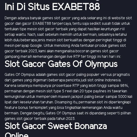
Ini Di Situs EXABET88
Dengan adanya banyak games slot gacor yang ada sekarang ini di website slot
gacor dan gacor EXABET88 terpercaya, tentu saja sedikit susah tidak untuk
tentukan tipe mesin slot gacor terbaik yang dapat hasilkan keuntungan riil
setiap waktu. Nach, saat sebelum memilih untuk bermain, sebaiknya ketahui
lebih dulu beberapa jenis mesin slot berkualitas dengan peringkat tinggi di
mesin perayap Google. Untuk menolong Anda tentukan produk games slot
gacor terbaik 2023, kami akan menganalisa bocoran games slot gacor
gampang meraih kemenangan dengan live RTP tertinggi ini hari hari ini:
Slot Gacor Gates Of Olympus
Gates Of Olympus adalah games slot gacor paling populer versus pragmatis
dari games yang digemari beberapa pencinta judi slot online Indonesia.
Karena selainnya mempunyai prosentase RTP yang lebih tinggi sampai 98%,
permainan dengan mesin slot type 5 reel dan 20 type paylines ini tawarkan
kemungkinan untuk memperoleh maxwin jackpot paling besar sampai 5000 kali
lipat dari keseluruhan taruhan. Disamping itu, permainan slot ini diperlengkapi
feature bonus terkomplet yang bisa tingkatkan kemenangan Anda waktu
bermain. Dengan begitu, Gates Of Olympus saat ini dipandang seperti pilihan
games slot gacor terbaik pada tahun 2023.
Slot Gacor Sweet Bonanza
Online