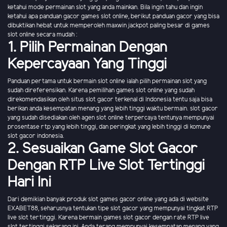
ketahui mode permainan slot yang anda mainkan. Bila ingin tahu dan ingin
ketahui apa panduan gacor games slot online, berikut panduan gacor yang bisa
dibuktikan hebat untuk memperoleh maxwin jackpot paling besar di games
slot online secara mudah :
1. Pilih Permainan Dengan
Kepercayaan Yang Tinggi
Panduan pertama untuk bermain slot online ialah pilih permainan slot yang
sudah direferensikan. Karena pemilihan games slot online yang sudah
direkomendasikan oleh situs slot gacor terkenal di Indonesia tentu saja bisa
berikan anda kesempatan menang yang lebih tinggi waktu bermain. slot gacor
yang sudah disediakan oleh agen slot online terpercaya tentunya mempunyai
prosentase rtp yang lebih tinggi, dan peringkat yang lebih tinggi di komune
slot gacor indonesia.
2. Sesuaikan Game Slot Gacor
Dengan RTP Live Slot Tertinggi
Hari Ini
Dari demikian banyak produk slot games gacor online yang ada di website
EXABET88, seharusnya tentukan tipe slot gacor yang mempunyai tingkat RTP
live slot tertinggi. Karena bermain games slot gacor dengan rate RTP live
slot tertinggi sekarang ini, Anda terang mempunyai kesempatan menang yang