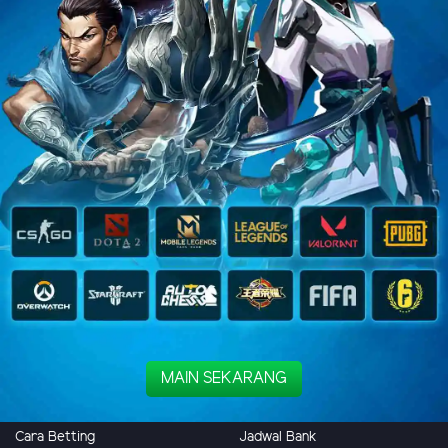
MAIN SEKARANG
Cara Betting
Jadwal Bank