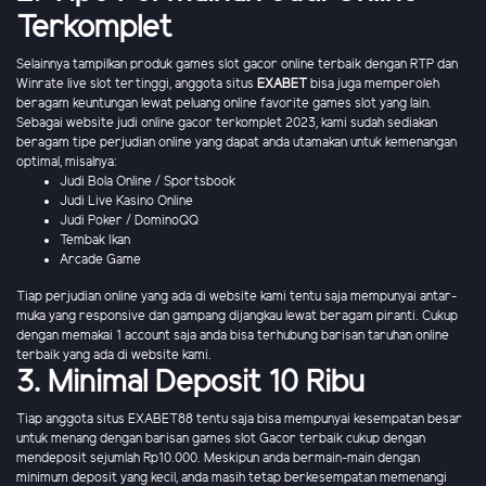
Terkomplet
Selainnya tampilkan produk games slot gacor online terbaik dengan RTP dan
Winrate live slot tertinggi, anggota situs
EXABET
bisa juga memperoleh
beragam keuntungan lewat peluang online favorite games slot yang lain.
Sebagai website judi online gacor terkomplet 2023, kami sudah sediakan
beragam tipe perjudian online yang dapat anda utamakan untuk kemenangan
optimal, misalnya:
Judi Bola Online / Sportsbook
Judi Live Kasino Online
Judi Poker / DominoQQ
Tembak Ikan
Arcade Game
Tiap perjudian online yang ada di website kami tentu saja mempunyai antar-
muka yang responsive dan gampang dijangkau lewat beragam piranti. Cukup
dengan memakai 1 account saja anda bisa terhubung barisan taruhan online
terbaik yang ada di website kami.
3. Minimal Deposit 10 Ribu
Tiap anggota situs EXABET88 tentu saja bisa mempunyai kesempatan besar
untuk menang dengan barisan games slot Gacor terbaik cukup dengan
mendeposit sejumlah Rp10.000. Meskipun anda bermain-main dengan
minimum deposit yang kecil, anda masih tetap berkesempatan memenangi