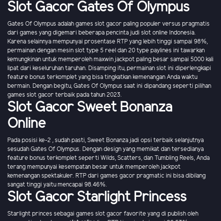
Slot Gacor Gates Of Olympus
Gates Of Olympus adalah games slot gacor paling populer versus pragmatis
dari games yang digemari beberapa pencinta judi slot online Indonesia.
Karena selainnya mempunyai prosentase RTP yang lebih tinggi sampai 98%,
permainan dengan mesin slot type 5 reel dan 20 type paylines ini tawarkan
kemungkinan untuk memperoleh maxwin jackpot paling besar sampai 5000 kali
lipat dari keseluruhan taruhan. Disamping itu, permainan slot ini diperlengkapi
feature bonus terkomplet yang bisa tingkatkan kemenangan Anda waktu
bermain. Dengan begitu, Gates Of Olympus saat ini dipandang seperti pilihan
games slot gacor terbaik pada tahun 2023.
Slot Gacor Sweet Bonanza
Online
Pada posisi ke-2 , sudah pasti, Sweet Bonanza jadi opsi terbaik selanjutnya
sesudah Gates Of Olympus. Dengan design yang memikat dan tersedianya
feature bonus terkomplet seperti Wilds, Scatters, dan Tumbling Reels, Anda
terang mempunyai kesempatan besar untuk memperoleh jackpot
kemenangan spektakuler. RTP dari games gacor pragmatic ini bisa dibilang
sangat tinggi yaitu mencapai 98.46%.
Slot Gacor Starlight Princess
Starlight princes sebagai games slot gacor favorite yang di publish oleh