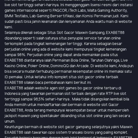
live slot tertinggi sehari-harinya. Ini menggenggam lisensi resmi dari instansi
games internasional seperti PAGCOR, iTech Labs, Malta Gaming Authority,
BMM Testlabs, Lab Gaming Bersertifikasi, dan Komisi Permainan judi. Kami
sudah pasti bisa jamin keamanan dan kenyamanan Anda waktu main di website
kami.
Selainnya dikenali sebagai Situs Slot Gacor Maxwin Gampang, EXABET88
dipandang seperti salah satunya situs penyuplai service taruhan online
terkomplet pada tingkat kemenangan tertinggi. Karena sebagian besar
perjudian online yang ada di website kami mempunyai tingkat kemenangan
sampai 98%. Perjudian online yang dapat anda memainkan pada situs
EXABET88 diantaranya ialah Permainan Bola Online, Taruhan Olahraga, Live
Kasino Online, Poker Online, DominoQQ dan Arcade. Di website kami, Anda pun
bisa secara mudah terhubung permainan kesempatan online ini memakai satu
ID pemakai. Untuk ketahui info komplet situs slot gacor online terbaik
EXABET88 silakan baca pembahasan kami berikut ini.
EXABET88 adalah website agen slot games bo gacor online terbaru di
Indonesia yang tawarkan permainan slot terbaik dengan rate RTP live slot
tertinggi sampai 98,5% sehari-harinya . Maka tidak disangsikan kembali bila
Anda memilih untuk mendaftarkan dan bermain di website slot Gacor
EXABET88, Anda terang mempunyai kesempatan besar untuk memperoleh
jackpot maxwin yang spektakuler dibanding situs slot online yang lain secara
umum.
Keuntungan bermain di website slot gacor gampang selanjutnya yakni Maxwin
EXABET88 ialah tawarkan opsi sistem transaksi bisnis yang paling komplet.