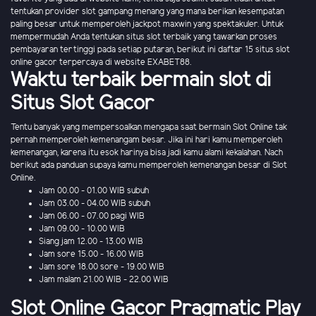
tentukan provider slot gampang menang yang mana berikan kesempatan
paling besar untuk memperoleh jackpot maxwin yang spektakuler. Untuk
mempermudah Anda tentukan situs slot terbaik yang tawarkan proses
pembayaran tertinggi pada setiap putaran, berikut ini daftar 15 situs slot
online gacor terpercaya di website EXABET88.
Waktu terbaik bermain slot di
Situs Slot Gacor
Tentu banyak yang mempersoalkan mengapa saat bermain Slot Online tak
pernah memperoleh kemenangam besar. Jika ini hari kamu memperoleh
kemenangan, karena itu esok harinya bisa jadi kamu alami kekalahan. Nach
berikut ada panduan supaya kamu memperoleh kemenangan besar di Slot
Online.
Jam 00.00 - 01.00 WIB subuh
Jam 03.00 - 04.00 WIB subuh
Jam 06.00 - 07.00 pagi WIB
Jam 09.00 - 10.00 WIB
Siang jam 12.00 - 13.00 WIB
Jam sore 15.00 - 16.00 WIB
Jam sore 18.00 sore - 19.00 WIB
Jam malam 21.00 WIB - 22.00 WIB
Slot Online Gacor Pragmatic Play