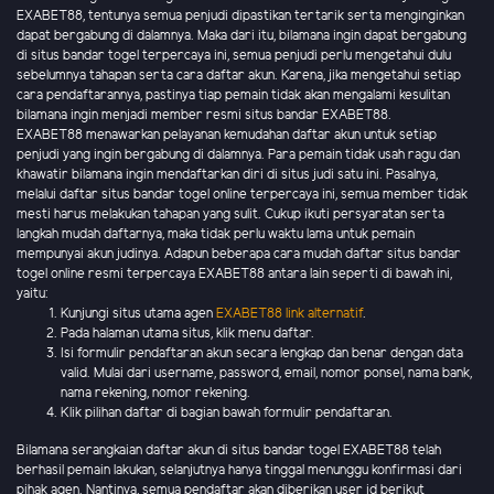
EXABET88, tentunya semua penjudi dipastikan tertarik serta menginginkan
dapat bergabung di dalamnya. Maka dari itu, bilamana ingin dapat bergabung
di situs bandar togel terpercaya ini, semua penjudi perlu mengetahui dulu
sebelumnya tahapan serta cara daftar akun. Karena, jika mengetahui setiap
cara pendaftarannya, pastinya tiap pemain tidak akan mengalami kesulitan
bilamana ingin menjadi member resmi situs bandar EXABET88.
EXABET88 menawarkan pelayanan kemudahan daftar akun untuk setiap
penjudi yang ingin bergabung di dalamnya. Para pemain tidak usah ragu dan
khawatir bilamana ingin mendaftarkan diri di situs judi satu ini. Pasalnya,
melalui daftar situs bandar togel online terpercaya ini, semua member tidak
mesti harus melakukan tahapan yang sulit. Cukup ikuti persyaratan serta
langkah mudah daftarnya, maka tidak perlu waktu lama untuk pemain
mempunyai akun judinya. Adapun beberapa cara mudah daftar situs bandar
togel online resmi terpercaya EXABET88 antara lain seperti di bawah ini,
yaitu:
Kunjungi situs utama agen
EXABET88 link alternatif
.
Pada halaman utama situs, klik menu daftar.
Isi formulir pendaftaran akun secara lengkap dan benar dengan data
valid. Mulai dari username, password, email, nomor ponsel, nama bank,
nama rekening, nomor rekening.
Klik pilihan daftar di bagian bawah formulir pendaftaran.
Bilamana serangkaian daftar akun di situs bandar togel EXABET88 telah
berhasil pemain lakukan, selanjutnya hanya tinggal menunggu konfirmasi dari
pihak agen. Nantinya, semua pendaftar akan diberikan user id berikut