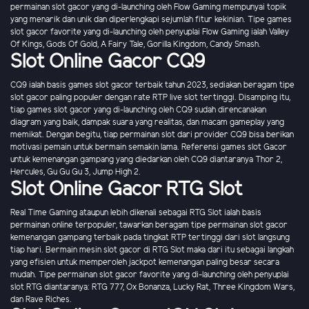
permainan slot gacor yang di-launching oleh Flow Gaming mempunyai topik
yang menarik dan unik dan diperlengkapi sejumlah fitur kekinian. Tipe games
slot gacor favorite yang di-launching oleh penyuplai Flow Gaming ialah Valley
Of Kings, Gods Of Gold, A Fairy Tale, Gorilla Kingdom, Candy Smash.
Slot Online Gacor CQ9
CQ9 ialah basis games slot gacor terbaik tahun 2023, sediakan beragam tipe
slot gacor paling populer dengan rate RTP live slot tertinggi. Disamping itu,
tiap games slot gacor yang di-launching oleh CQ9 sudah direncanakan
diagram yang baik, dampak suara yang realitas, dan macam gameplay yang
memikat. Dengan begitu, tiap permainan slot dari provider CQ9 bisa berikan
motivasi pemain untuk bermain semakin lama. Referensi games slot Gacor
untuk kemenangan gampang yang diedarkan oleh CQ9 diantaranya Thor 2,
Hercules, Gu Gu Gu 3, Jump High 2.
Slot Online Gacor RTG Slot
Real Time Gaming ataupun lebih dikenali sebagai RTG Slot ialah basis
permainan online terpopuler, tawarkan beragam tipe permainan slot gacor
kemenangan gampang terbaik pada tingkat RTP tertinggi dari slot langsung
tiap hari. Bermain mesin slot gacor di RTG Slot maka dari itu sebagai langkah
yang efisien untuk memperoleh jackpot kemenangan paling besar secara
mudah. Tipe permainan slot gacor favorite yang di-launching oleh penyuplai
slot RTG diantaranya: RTG 777, Ox Bonanza, Lucky Rat, Three Kingdom Wars,
dan Rave Riches.