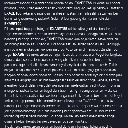
membantu kapan saja dari sosial media resmi
EXABET88
. Nikmati berbagai
promosi, bonus dan event menarik yang kami bagikan setiap harinya. Daftar di
EXABET88
sekarang juga dan raih kesempatan menjadi salah satu member
beruntung pemenang jackpot. Selamat bergabung dan salam hoki dari
EXABET88
.
Pilihan tepat bagi pecinta judi
EXABET88
adalah situs judi dan bandar judi
togel online terbesar serta terpercaya di Indonesia. Sebagai salah satu situs
bandar judi togel terbesar,
EXABET88
sudah ada sejak lama. Maka dari itu,
jaringan pasaran situs bandar judi togel satu ini sudah sangat luas. Sehingga
mampu menjangkau banyak peminat judi toto gelap dimanapun. Bandar judi
togel
EXABET88
menyajikan beragam banyak jenis pasaran togel terlangkap,
dimana dari semua jenis pasaran yang disajikan, merupakan jenis-jenis
pasaran togel terbaik dimana umumnya banyak dipilih para petaruh. Tidak
hanya itu saja, dari semua jenis pasaran togel di dalamnya juga disediakan
lengkap dengan jadwal pasaran. Setiap jenis pasaran tentunya disediakan pula
informasi lengkap dan akurat mengenai result keluaran togel. Alhasil, semua
member judi di dalamnya tidak akan pernah melewatkan sedikitpun informasi
mengenai jadwal keluaran togel dari tiap masing-masing pasaran. Maka dari
itu, untuk mendapatkan banyak keuntungan serta kepuasan bermain judi togel
online, setiap pemain bisa memilih bergabung pada
EXABET
selaku situs
bandar judi togel dan slots terbesar serta paling terpercaya. Karena, semua
jenis permainan togel di situs bandar judi terpercaya satu ini, belum tentu
mudah dijumpai pada bandar judi togel online lain, terutama bandar togel
dimana belum begitu terpercaya dan juga berkualitas.
Tidak hanya menyajikan pasaran togel dengan informasi keluaran paling