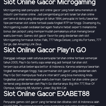
Slot Online Gacor Microgaming
Microgaming ialah penyuplai slot online gacor yang telah lama menekuni di
industri permainan online. Jadi pengembang piranti lunak taruhan online
pertama di dunia yang dibangun di tahun 1994, penyuplai ini tentu tawarkan
tipe permainan slot online terbaik pada tingkat RTP tertinggi. Disamping itu,
Microgaming sudah sediakan beragam feature hebat seperti mekanisme
bonus dan jackpot yang mempermudah pemakainya untuk menang besar
waktu bermain. Games slot gacor favorite yang diedarkan oleh slot
Microgaming termasuk Aztec Falls, 777 Mega Deluxe, Long Mu Fortunes, 777
Surge, dan Amazing Link Zeus.
Slot Online Gacor Play'n GO
Dianggap sebagai salah satunya penyuplai taruhan online terbaik semenjak
tahun 2005, Play'n Go tentu saja sekarang jadi tempat taruhan slot
terpercaya untuk beberapa bettor di Indonesia. Karena selainnya tawarkan
tingkat kemenangan tinggi, tiap permainan slot gacor yang diedarkan oleh
Play'n Go Slot mempunyai feature interaktif yang bisa menolong Anda
tingkatkan jumlah kemenangan waktu bermain. Games taruhan online gacor
terkenal yang diedarkan oleh Play'n Go diantaranya: Big Win 777, Rise Of
Olympus, Mahjong 88, Mystery Joker, Big Win Cat.
Slot Online Gacor EXABET88
Penyuplai games slot gacor yang terkenal dan dibahas slot di Indonesia ialah