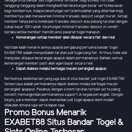
Sebagai situs bandar judi togel online terbesar, bagi EXABET88 tidak
tanggung-tanggung dalam menghadirkan keuntungan besar serta kepuasan
bagi membernya. Adapun keuntungan serta kemudahan yang diberikan bagi
membernya ialah menawarkan minimal transaksi deposit sangat murah. Setiap
member hanya perlu melakukan transaksi deposit atau pasang taruhan dengan
cukup bayar 100 rupiah. Keuntungan minimal transaksi deposit ini sendiri
berlaku ketika member memilih jenis pasaran togel manapun.
Kemenangan setiap member akan dibayar secara fair dan real
Hal tidak kalah menarik lainnya apabila bergabung bersama bandar togel
EXABET88 adalah menyediakan taruhan judi togel yang fair. Artinya, tidak ada
manipulasi ataupun kecurangan apapun dalam permainannya. Bahkan, semua
kemenangan member pasti akan agen bayar secara real.
Dapat diakses melalui berbagai macam perangkat apapun
Berikutnya, kelebihan lain yang juga ada di situs bandar judi togel EXABET88
terpercaya adalah permainannya dapat diakses melalui berbagai macam
perangkat apappun. Pasalnya, dengan sistem taruhan terbaik serta paling
inovatif, memungkinkan permainannya support di segala perangkat. Dengan
begitu, para member dapat memainkan judi togel apapun lebih mudah
dilakukan dimana saja serta kapan saja.
Promo Bonus Menarik
EXABET88 Situs Bandar Togel &