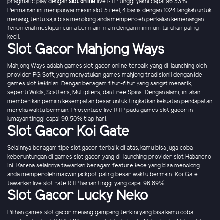
pragmatic play dengan
slot online
live RTP tinggi yakni capai 96.53%.
Permainan ini mempunyai mesin slot 5 reel, 4 baris dengan 1024 langkah untuk
menang, tentu saja bisa menolong anda memperoleh perkalian kemenangan
fenomenal meskipun cuma bermain-main dengan minimum taruhan paling
kecil.
Slot Gacor Mahjong Ways
Mahjong Ways adalah games slot gacor online terbaik yang di-launching oleh
provider PG Soft, yang menyatukan games mahjong tradisionil dengan ide
games slot kekinian. Dengan beragam fitur-fitur yang sangat menarik,
seperti Wilds, Scatters, Multipliers, dan Free Spins. Dengan alami, ini akan
memberikan pemain kesempatan besar untuk tingkatkan kekuatan pendapatan
mereka waktu bermain. Prosentase live RTP pada games slot gacor ini
lumayan tinggi capai 98.50% tiap hari.
Slot Gacor Koi Gate
Selainnya beragam tipe slot gacor terbaik di atas, kamu bisa juga coba
keberuntungan di games slot gacor yang di-launching provider slot Habanero
ini. Karena selainnya tawarkan beragam feature kece yang bisa menolong
anda memperoleh maxwin jackpot paling besar waktu bermain. Koi Gate
tawarkan live slot rate RTP harian tinggi yang capai 96.89%.
Slot Gacor Lucky Neko
Pilihan games slot gacor menang gampang terkini yang bisa kamu coba